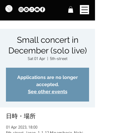
Small concert in
December (solo live)
Sat 01 Apr
  |  
5th-street
Applications are no longer
accepted.
See other events
日時・場所
01 Apr 2023, 18:00